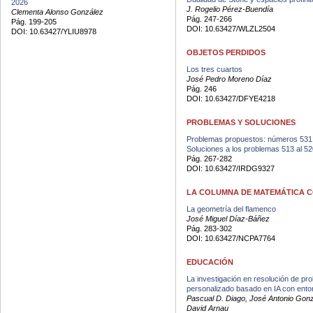
2026
J. Rogelio Pérez-Buendía
Clementa Alonso González
Pág. 247-266
Pág. 199-205
DOI: 10.63427/WLZL2504
DOI: 10.63427/YLIU8978
OBJETOS PERDIDOS
Los tres cuartos
José Pedro Moreno Díaz
Pág. 246
DOI: 10.63427/DFYE4218
PROBLEMAS Y SOLUCIONES
Problemas propuestos: números 531 (
Soluciones a los problemas 513 al 52
Pág. 267-282
DOI: 10.63427/IRDG9327
LA COLUMNA DE MATEMÁTICA 
La geometría del flamenco
José Miguel Díaz-Báñez
Pág. 283-302
DOI: 10.63427/NCPA7764
EDUCACIÓN
La investigación en resolución de pr
personalizado basado en IA con entor
Pascual D. Diago, José Antonio Gonzá
David Arnau