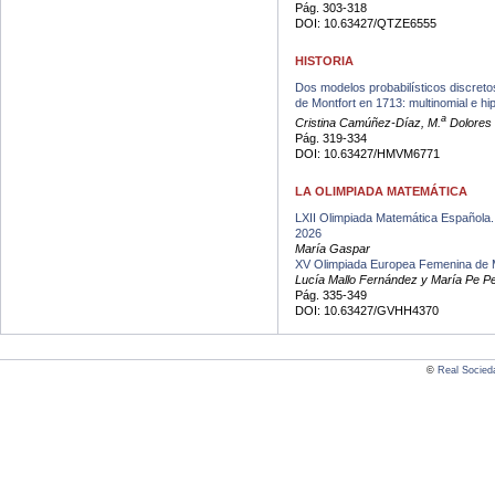
Pág. 303-318
DOI: 10.63427/QTZE6555
HISTORIA
Dos modelos probabilísticos discretos
de Montfort en 1713: multinomial e h
a
Cristina Camúñez-Díaz, M.
Dolores 
Pág. 319-334
DOI: 10.63427/HMVM6771
LA OLIMPIADA MATEMÁTICA
LXII Olimpiada Matemática Española
2026
María Gaspar
XV Olimpiada Europea Femenina de 
Lucía Mallo Fernández y María Pe Pe
Pág. 335-349
DOI: 10.63427/GVHH4370
©
Real Socied