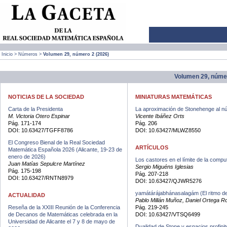
Inicio
> Números >
Volumen 29, número 2 (2026)
Volumen 29, númer
NOTICIAS DE LA SOCIEDAD
MINIATURAS MATEMÁTICAS
Carta de la Presidenta
La aproximación de Stonehenge al n
M. Victoria Otero Espinar
Vicente Ibáñez Orts
Pág. 171-174
Pág. 206
DOI: 10.63427/TGFF8786
DOI: 10.63427/MLWZ8550
El Congreso Bienal de la Real Sociedad
ARTÍCULOS
Matemática Española 2026 (Alicante, 19-23 de
enero de 2026)
Los castores en el límite de la compu
Juan Matías Sepulcre Martínez
Sergio Miguéns Iglesias
Pág. 175-198
Pág. 207-218
DOI: 10.63427/RNTN8979
DOI: 10.63427/QJWR5276
yamátárájabhánasalagám (El ritmo de
ACTUALIDAD
Pablo Millán Muñoz, Daniel Ortega R
Reseña de la XXIII Reunión de la Conferencia
Pág. 219-245
de Decanos de Matemáticas celebrada en la
DOI: 10.63427/VTSQ6499
Universidad de Alicante el 7 y 8 de mayo de
Dualidad de Stone y espacios profinit